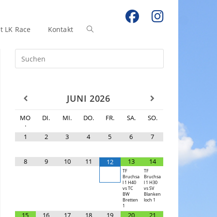
t LK Race
Kontakt
JUNI
2026
MO
DI.
MI.
DO.
FR.
SA.
SO.
.
1
2
3
4
5
6
7
8
9
10
11
13
14
12
TF
TF
Bruchsa
Bruchsa
l 1 H40
l 1 H30
vs TC
vs SV
BW
Blanken
Bretten
loch 1
1
15
16
17
18
19
20
21