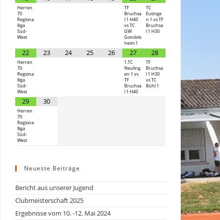
Herren
TF
TC
70
Bruchsa
Eutinge
Regiona
l 1 H40
n 1 vs TF
lliga
vs TC
Bruchsa
Süd-
GW
l 1 H30
West
Gondels
heim 1
22
23
24
25
26
27
28
Herren
1.TC
TF
70
Neuling
Bruchsa
Regiona
en 1 vs
l 1 H30
lliga
TF
vs TC
Süd-
Bruchsa
Bühl 1
West
l 1 H40
29
30
Herren
70
Regiona
lliga
Süd-
West
Neueste Beiträge
Bericht aus unserer Jugend
Clubmeisterschaft 2025
Ergebnisse vom 10. -12. Mai 2024