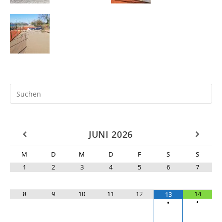
JUNI
2026
M
D
M
D
F
S
S
1
2
3
4
5
6
7
8
9
10
11
12
14
13
•
•