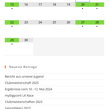
15
16
17
18
19
20
21
•
•
•
22
23
24
25
26
27
28
•
•
•
29
30
•
Neueste Beiträge
Bericht aus unserer Jugend
Clubmeisterschaft 2025
Ergebnisse vom 10. -12. Mai 2024
mybigpoint LK Race
Clubmeisterschaften 2023
Saisonbilanz 2023