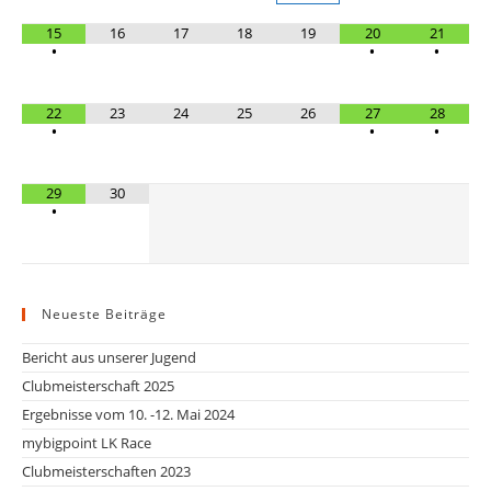
15
16
17
18
19
20
21
•
•
•
22
23
24
25
26
27
28
•
•
•
29
30
•
Neueste Beiträge
Bericht aus unserer Jugend
Clubmeisterschaft 2025
Ergebnisse vom 10. -12. Mai 2024
mybigpoint LK Race
Clubmeisterschaften 2023