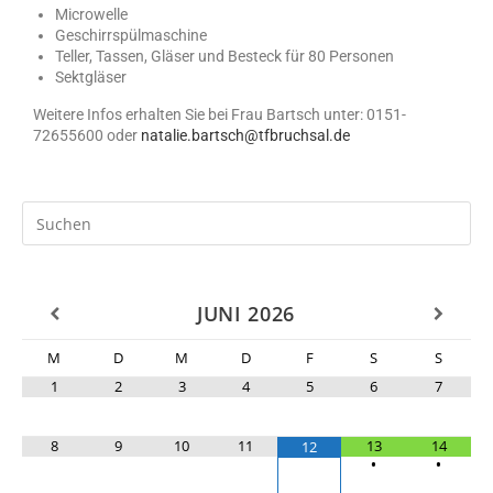
Microwelle
Geschirrspülmaschine
Teller, Tassen, Gläser und Besteck für 80 Personen
Sektgläser
Weitere Infos erhalten Sie bei Frau Bartsch unter: 0151-
72655600 oder
natalie.bartsch@tfbruchsal.de
JUNI
2026
M
D
M
D
F
S
S
1
2
3
4
5
6
7
8
9
10
11
13
14
12
•
•