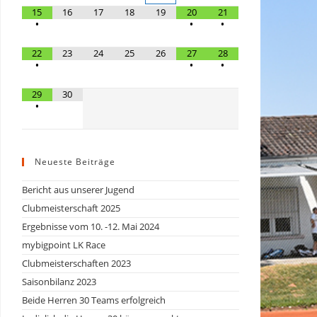
15
16
17
18
19
20
21
•
•
•
22
23
24
25
26
27
28
•
•
•
29
30
•
Neueste Beiträge
Bericht aus unserer Jugend
Clubmeisterschaft 2025
Ergebnisse vom 10. -12. Mai 2024
mybigpoint LK Race
Clubmeisterschaften 2023
Saisonbilanz 2023
Beide Herren 30 Teams erfolgreich