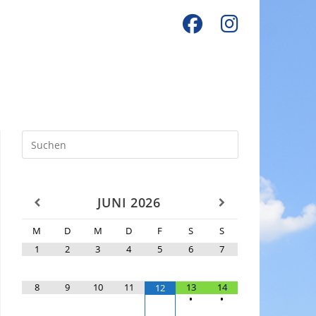
JUNI
2026
M
D
M
D
F
S
S
1
2
3
4
5
6
7
8
9
10
11
13
14
12
•
•