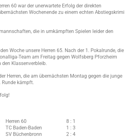
rren 60 war der unerwartete Erfolg der direkten
übernächsten Wochenende zu einem echten Abstiegskrimi
mannschaften, die in umkämpften Spielen leider den
den Woche unsere Herren 65. Nach der 1. Pokalrunde, die
egionalliga-Team am Freitag gegen Wolfsberg Pforzheim
 den Klassenverbleib.
 der Herren, die am übernächsten Montag gegen die junge
. Runde kämpft.
folg!
 Herren 60
8 : 1
– TC Baden-Baden
1 : 3
– SV Büchenbronn
2 : 4