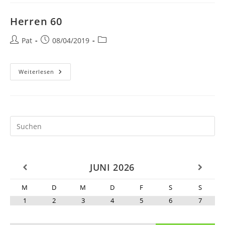
Herren 60
Beitrags-
Beitrag
Beitrags-
Pat
08/04/2019
Autor:
veröffentlicht:
Kategorie:
Herren
Weiterlesen
60
JUNI
2026
M
D
M
D
F
S
S
1
2
3
4
5
6
7