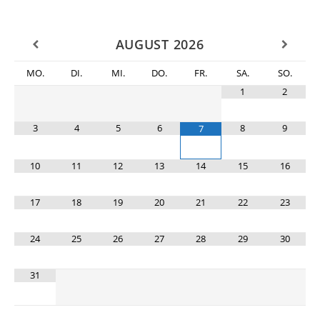
clo
th
se
pan
AUGUST
2026
MO.
DI.
MI.
DO.
FR.
SA.
SO.
1
2
3
4
5
6
8
9
7
10
11
12
13
14
15
16
17
18
19
20
21
22
23
24
25
26
27
28
29
30
31