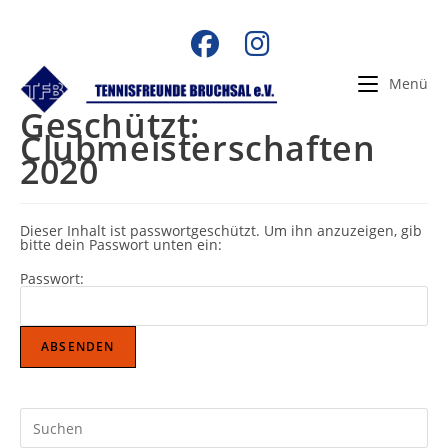
Zum
Inhalt
springen
Menü
Geschützt:
Clubmeisterschaften
2020
Dieser Inhalt ist passwortgeschützt. Um ihn anzuzeigen, gib
bitte dein Passwort unten ein:
Passwort:
Pr
Es
to